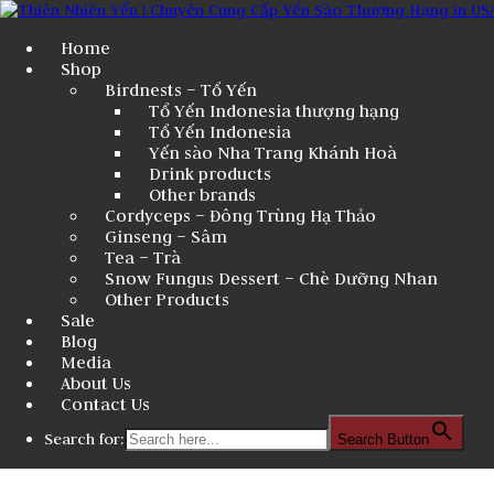
Home
Shop
Birdnests – Tổ Yến
Tổ Yến Indonesia thượng hạng
Tổ Yến Indonesia
Yến sào Nha Trang Khánh Hoà
Drink products
Other brands
Cordyceps – Đông Trùng Hạ Thảo
Ginseng – Sâm
Tea – Trà
Snow Fungus Dessert – Chè Dưỡng Nhan
Other Products
Sale
Blog
Media
About Us
Contact Us
Search for:
Search Button