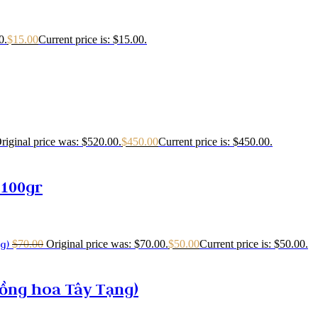
0.
$
15.00
Current price is: $15.00.
riginal price was: $520.00.
$
450.00
Current price is: $450.00.
 100gr
$
70.00
Original price was: $70.00.
$
50.00
Current price is: $50.00.
Hồng hoa Tây Tạng)