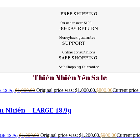
FREE SHIPPING
On order over $100
30-DAY RETURN
Moneyback guarantee
SUPPORT
Online consultations
SAFE SHOPPING
Safe Shopping Guarantee
Thiên Nhiên Yến Sale
$
1,000.00
Original price was: $1,000.00.
$
800.00
Current price 
 Nhiên – LARGE 18.9g
$
1,200.00
Original price was: $1,200.00.
$
900.00
Current pric