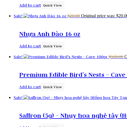
Add to cart
Quick View
Sale!
$
20.00
Original price was: $20.0
Nhựa Anh Đào 16 oz
Add to cart
Quick View
Sale!
$
520.00
O
Premium Edible Bird’s Nests – Cave
Add to cart
Quick View
Sale!
Saffron (5g) – Nhụy hoa nghệ tây (