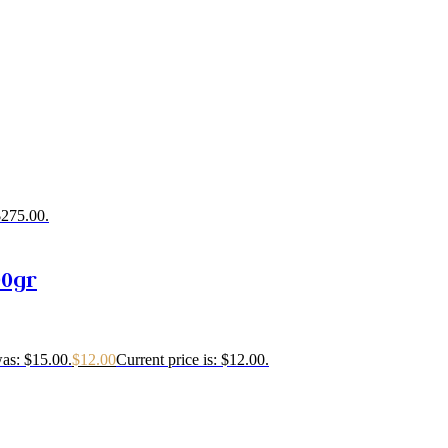
$275.00.
00gr
was: $15.00.
$
12.00
Current price is: $12.00.