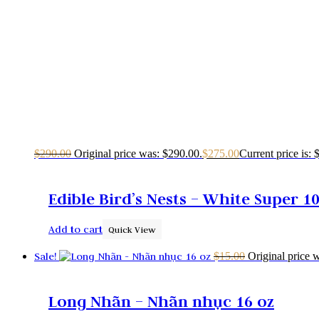
$
290.00
Original price was: $290.00.
$
275.00
Current price is: 
Edible Bird’s Nests – White Super 1
Add to cart
Quick View
Sale!
$
15.00
Original price 
Long Nhãn – Nhãn nhục 16 oz