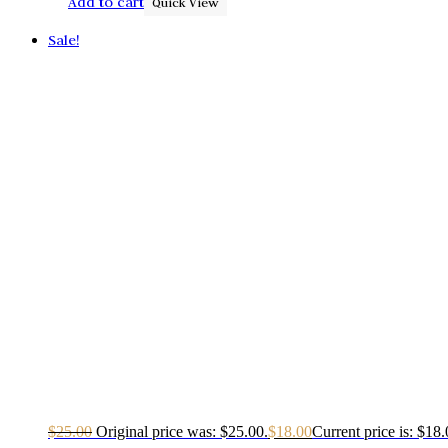
Add to cart
Quick View
Sale!
$
25.00
Original price was: $25.00.
$
18.00
Current price is: $18.