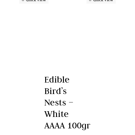
Edible
Bird’s
Nests –
White
AAAA 100gr