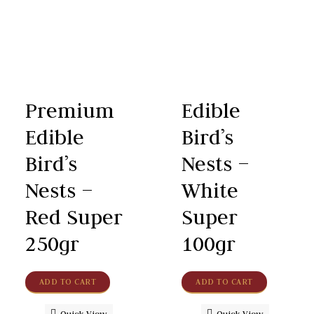
Premium
Edible
Edible
Bird’s
Bird’s
Nests –
Nests –
White
Red Super
Super
250gr
100gr
ADD TO CART
ADD TO CART
Quick View
Quick View