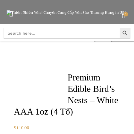
0
SEARCH BUTTO
Search
SALE!
for:
Original
C
$
290.00
$
$
$
$
$
600.00
120.00
950.00
275.00
275.00
price
pr
was:
is:
Premium
$290.00.
$2
Edible Bird’s
Nests – White
AAA 1oz (4 Tổ)
$
110.00