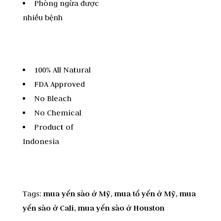
Phòng ngừa được
nhiều bệnh
100% All Natural
FDA Approved
No Bleach
No Chemical
Product of
Indonesia
Tags:
mua yến sào ở Mỹ, mua tổ yến ở Mỹ, mua
yến sào ở Cali,
mua yến sào ở Houston