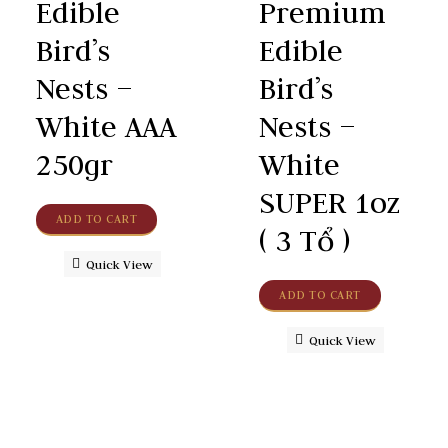
Edible
Premium
Bird’s
Edible
Nests –
Bird’s
White AAA
Nests –
250gr
White
SUPER 1oz
ADD TO CART
( 3 Tổ )
Quick View
ADD TO CART
Quick View