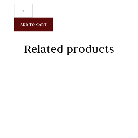
Premium
Edible
Bird's
Nests
-
White
ADD TO CART
AAA
1oz
(4
Tổ)
quantity
Related products