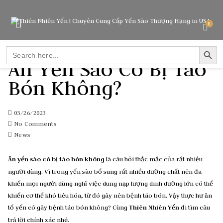
0
SEARCH BUTTO
Search
for:
Ăn Yến Sào Có Bị Táo
Bón Không?
05/26/2023
No Comments
News
Ăn yến sào có bị táo bón không
là câu hỏi thắc mắc của rất nhiều
người dùng. Vì trong yến sào bổ sung rất nhiều dưỡng chất nên đã
khiến mọi người dùng nghĩ việc dung nạp lượng dinh dưỡng lớn có thể
khiến cơ thể khó tiêu hóa, từ đó gây nên bệnh táo bón. Vậy thực hư ăn
tổ yến có gây bệnh táo bón không? Cùng
Thiên Nhiên Yến
đi tìm câu
trả lời chính xác nhé.