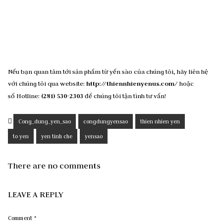
Nếu bạn quan tâm tới sản phẩm từ yến sào của chúng tôi, hãy liên hệ
với chúng tôi qua website:
http://thiennhienyenus.com/
hoặc
số Hotline:
(281) 530-2303
để chúng tôi tận tình tư vấn!
Cong_dung_yen_sao
congdungyensao
thien nhien yen
to yen
yen tinh che
yensao
There are no comments
LEAVE A REPLY
Comment
*