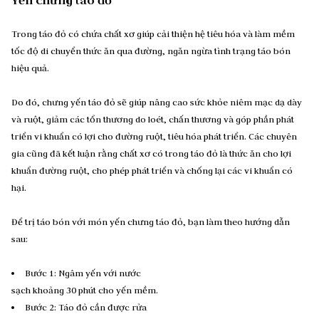
Yến chưng táo đỏ
Trong táo đỏ có chứa chất xơ giúp cải thiện hệ tiêu hóa và làm mềm
tốc độ di chuyển thức ăn qua đường, ngăn ngừa tình trạng táo bón
hiệu quả.
Do đó, chưng yến táo đỏ sẽ giúp nâng cao sức khỏe niêm mạc dạ dày
và ruột, giảm các tổn thương do loét, chấn thương và góp phần phát
triển vi khuẩn có lợi cho đường ruột, tiêu hóa phát triển. Các chuyên
gia cũng đã kết luận rằng chất xơ có trong táo đỏ là thức ăn cho lợi
khuẩn đường ruột, cho phép phát triển và chống lại các vi khuẩn có
hại.
Để trị táo bón với món yến chưng táo đỏ, bạn làm theo hướng dẫn
sau:
Bước 1: Ngâm yến với nước
sạch khoảng 30 phút cho yến mềm.
Bước 2: Táo đỏ cần được rửa