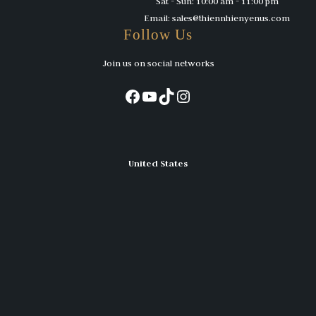
Sat - Sun: 10:00 am - 11:00 pm
Email: sales@thiennhienyenus.com
Follow Us
Join us on social networks
Facebook
YouTube
TikTok
Instagram
United States