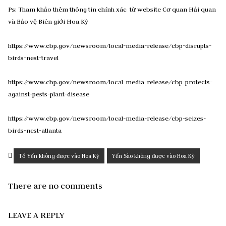
Ps: Tham khảo thêm thông tin chính xác từ website Cơ quan Hải quan
và Bảo vệ Biên giới Hoa Kỳ
https://www.cbp.gov/newsroom/local-media-release/cbp-disrupts-
birds-nest-travel
https://www.cbp.gov/newsroom/local-media-release/cbp-protects-
against-pests-plant-disease
https://www.cbp.gov/newsroom/local-media-release/cbp-seizes-
birds-nest-atlanta
Tổ Yến không được vào Hoa Kỳ
Yến Sào không được vào Hoa Kỳ
There are no comments
LEAVE A REPLY