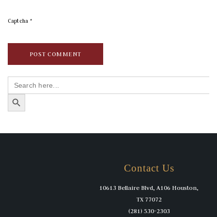
Captcha
*
Search
for:
SEARCH BUTTON
Contact Us
10613 Bellaire Blvd, A106 Houston,
TX 77072
(281) 530-2303