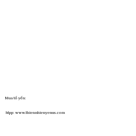
Mua tổ yến:
htpp: www.thiennhienyenus.com