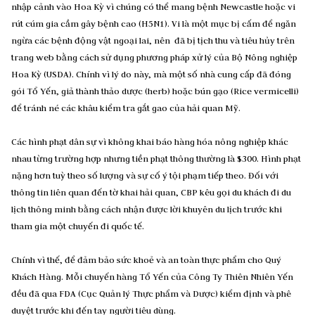
nhập cảnh vào Hoa Kỳ vì chúng có thể mang bệnh Newcastle hoặc vi
rút cúm gia cầm gây bệnh cao (H5N1). Vi là một mục bị cấm để ngăn
ngừa các bệnh động vật ngoại lai, nên đã bị tịch thu và tiêu hủy trên
trang web bằng cách sử dụng phương pháp xử lý của Bộ Nông nghiệp
Hoa Kỳ (USDA). Chính vì lý do này, mà một số nhà cung cấp đã đóng
gói Tổ Yến, giả thành thảo dược (herb) hoặc bún gạo (Rice vermicelli)
để tránh né các khâu kiểm tra gắt gao của hải quan Mỹ.
Các hình phạt dân sự vì không khai báo hàng hóa nông nghiệp khác
nhau từng trường hợp nhưng tiền phạt thông thường là $300. Hình phạt
nặng hơn tuỳ theo số lượng và sự cố ý tội phạm tiếp theo. Đối với
thông tin liên quan đến tờ khai hải quan, CBP kêu gọi du khách đi du
lịch thông minh bằng cách nhận được lời khuyên du lịch trước khi
tham gia một chuyến đi quốc tế.
Chính vì thế, để đảm bảo sức khoẻ và an toàn thực phẩm cho Quý
Khách Hàng. Mỗi chuyến hàng Tổ Yến của Công Ty Thiên Nhiên Yến
đều đã qua FDA (Cục Quản lý Thực phẩm và Dược) kiểm định và phê
duyệt trước khi đến tay người tiêu dùng.