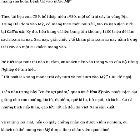
mang sâu hoặc bệnh tật vào nước
Mỹ
.”
Theo tài liệu của CBP, hồi thập niên 1980, một số trái cây từ vùng Ðịa
Trung Hải đem vào Mỹ, có mang theo một loại sâu, tạo ra nạn dịch ruồi
tại
California
. Kỳ đó, tiểu bang và liên bang tốn khoảng $100 triệu để làm
sạch loại sâu này. Sau này, giới chức y tế khám phá loại sâu này nằm trong
trái cây do một du khách mang vào.
Ðể biết loại rau trái nào bị cấm, du khách nên vào trang web của Bộ Nông
Nghiệp để tìm hiểu.
“Tốt nhất là không mang trái cây tươi và rau tươi vào Mỹ,” CBP đề nghị.
Trên bàn trưng bày “chiến lợi phẩm,” quan thuế
Hoa Kỳ
bày nhiều bịch hạt
giống như rau muống, tía tô, ớt hiểm, quế lá to, bồ ngót, xà lách… Có cả
những bịch nếp than, gạo lứt. Tất cả đều do Việt Nam sản xuất.
Về những loại hạt, nếu có giấy chứng nhận đã được kiểm nghiệm, du
khách có thể mang vào
Mỹ
được, theo nhân viên quan thuế.