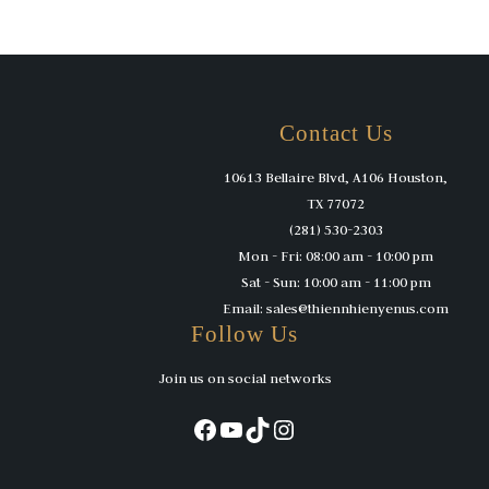
Contact Us
10613 Bellaire Blvd, A106 Houston,
TX 77072
(281) 530-2303
Mon - Fri: 08:00 am - 10:00 pm
Sat - Sun: 10:00 am - 11:00 pm
Email: sales@thiennhienyenus.com
Follow Us
Join us on social networks
Facebook
YouTube
TikTok
Instagram