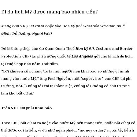
Đi du lịch Mỹ được mang bao nhiêu tiền?
Mang hơn $10,000 khi ra hoặc vào Hoa Kỳ phải khai báo với quan thuế
(Hình: Ðỗ Dzũng/Người Việt)
Ðó là thông điệp của Cơ Quan Quan Thuế
Hoa Kỳ
(US Customs and Border
Protection-CBP) tại phi trường quốc tế
Los Angeles
gởi cho khách du lịch,
tại cuộc họp báo hôm Thứ Năm.
“Lời khuyên của chúng tôi là mọi người nên khai báo rõ những gì mình
mang vào nước Mỹ,” ông Paul Nguyễn, một “supervisor” của CBP tại phi
trường, nói. “Chúng tôi chỉ thi hành luật, chúng tôi không có chủ trương
làm khó bất cứ ai.”
Trên $10,000 phải khai báo
Theo CBP, bất cứ ai ra hoặc vào nước Mỹ nếu mang tiền, hoặc bất cứ gì có
thể được coi là tiền, ví dụ như ngân phiếu, “money order,” ngoại tệ, tiền lì