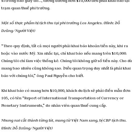
xì trong bao giấy đỏ…, tương đương hơn $10,000 đều phải khai báo tại
trạm quan thuế phi trường.
Một số thực phẩm bị tịch thu tại phi trường Los Angeles. (Hình: Ðỗ
Dzũng/Người Việt)
“Theo quy định, tất cả mọi người phải khai báo khoản tiền này, khi ra
hoặc vào nước Mỹ. Xin nhắc lại, chỉ khai báo nếu mang trên $10,000.
Chúng tôi chỉ làm việc thống kê. Chúng tôi không giữ số tiền này. Cho dù
mang bao nhiêu cũng không sao. Ðiều quan trọng duy nhất là phải khai
báo với chúng tôi,” ông Paul Nguyễn cho biết.
Khi khai báo có mang hơn $10,000, khách du lịch sẽ phải điền mẫu đơn
105, có tên “Report of International Transportation of Currency or
Nonetary Instruments,” do nhân viên quan thuế cung cấp.
Nhung nai cắt thành từng lát, mang từ Việt Nam sang, bị CBP tịch thu.
(Hình: Ðỗ Dzũng/Người Việt)