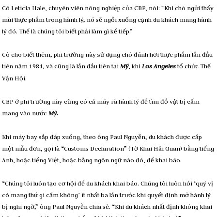
Cô Leticia Hale, chuyên viên nông nghiệp của CBP, nói: “Khi chó ngửi thấy
mùi thực phẩm trong hành lý, nó sẽ ngồi xuống cạnh du khách mang hành
lý đó. Thế là chúng tôi biết phải làm gì kế tiếp.”
Cô cho biết thêm, phi trường này sử dụng chó đánh hơi thực phẩm lần đầu
tiên năm 1984, và cũng là lần đầu tiên tại
Mỹ
, khi
Los Angeles
tổ chức Thế
Vận Hội.
CBP ở phi trường này cũng có cả máy rà hành lý để tìm đồ vật bị cấm
mang vào nước
Mỹ.
Khi máy bay sắp đáp xuống, theo ông Paul Nguyễn, du khách được cấp
một mẫu đơn, gọi là “Customs Declaration” (Tờ Khai Hải Quan) bằng tiếng
Anh, hoặc tiếng Việt, hoặc bằng ngôn ngữ nào đó, để khai báo.
“Chúng tôi luôn tạo cơ hội để du khách khai báo. Chúng tôi luôn hỏi ‘quý vị
có mang thứ gì cấm không’ ít nhất ba lần trước khi quyết định mở hành lý
bị nghi ngờ,” ông Paul Nguyễn chia sẻ. “Khi du khách nhất định không khai