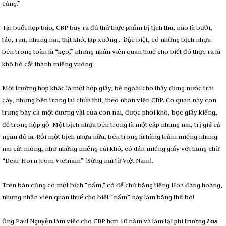
cảng.”
Tại buổi họp báo, CBP bày ra đủ thứ thực phẩm bị tịch thu, nào là bưởi,
táo, rau, nhung nai, thịt khô, lạp xưởng… Ðặc biệt, có những bịch nhựa
bên trong toàn là “kẹo,” nhưng nhân viên quan thuế cho biết đó thực ra là
khô bò cắt thành miếng vuông!
Một trường hợp khác là một hộp giấy, bề ngoài cho thấy đựng nước trái
cây, nhưng bên trong lại chứa thịt, theo nhân viên CBP. Cơ quan này còn
trưng bày cả một dương vật của con nai, được phơi khô, bọc giấy kiếng,
để trong hộp gỗ. Một bịch nhựa bên trong là một cặp nhung nai, trị giá cả
ngàn đô la. Rồi một bịch nhựa nữa, bên trong là hàng trăm miếng nhung
nai cắt mỏng, như những miếng cải khô, có dán miếng giấy với hàng chữ
“Dear Horn from Vietnam” (Sừng nai từ Việt Nam).
Trên bàn cũng có một bịch “nấm,” có đề chữ bằng tiếng Hoa đàng hoàng,
nhưng nhân viên quan thuế cho biết “nấm” này làm bằng thịt bò!
Ông Paul Nguyễn làm việc cho CBP hơn 10 năm và làm tại phi trường
Los