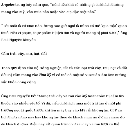
Angeles
trong bảy năm qua, “nên hiểu khá rõ những gì du khách thường
mang vào Mỹ, vào mùa nào hoặc vào dịp đặc biệt nào.”
“Tốt nhất là cứ khai báo. Ðừng bao giờ nghĩ là mình có thể ‘qua mặt’ quan
thuế. Nếu vi phạm, thực phẩm bị tịch thu và người mang bị phạt $300,” ông
Paul Nguyễn khuyên.
Cấm trái cây, rau, hạt, đất
Theo quy định của Bộ Nông Nghiệp, tất cả các loại trái cây, rau, hạt và đất
đều bị cấm mang vào
Hoa Kỳ
vì có thể có một số vi khuẩn làm ảnh hưởng
sức khỏe công cộng.
Ông Paul Nguyễn kể: “Mang trái cây và rau vào
Mỹ
hoàn toàn bị cấm tùy
thuộc vào nhiều yếu tố. Ví dụ, nếu du khách mua một trái táo ở một phi
trường ngoại quốc trước khi lên máy bay vào Mỹ rồi không ăn. CBP có
tịch thu trái táo này hay không tùy theo du khách mua nó ở đâu và sau đó
du khách đi đâu. Ðiều này rất quan trọng vì trái cây và rau tươi có thể