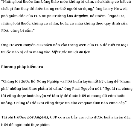
“Những loại thuốc làm bằng thảo mộc không bị cấm, nếu không có bất cứ
chất gì làm thay đổi bên trong cơ thể người sử dụng,” ông Larry Howell,
phó giám đốc của FDA tại phi trường
Los Angeles
, nói thêm. “Ngoài ra,
những loại thuốc không có nhãn, hoặc có màu không theo quy định của
FDA, cũng bị cấm.”
Ông Howell khuyên du khách nên vào trang web của FDA để biết rõ loại
thuốc nào bị cấm mang vào
Mỹ
trước khi đi du lịch.
Phương pháp kiểm tra
“Chúng tôi được Bộ Nông Nghiệp và FDA huấn luyện rất kỹ càng để ‘khám
phá’ những loại thực phẩm bị cấm,” ông Paul Nguyễn nói. “Ngoài ra, chúng
tôi cũng được huấn luyện về tâm lý để đoán biết ai mang đồ cấm hoặc
không. Chúng tôi đôi khi cũng được tin của cơ quan tình báo cung cấp.”
Tại phi trường
Los Angeles,
CBP còn có bảy con chó được huấn luyện đặc
biệt để ngửi mùi thực phẩm.