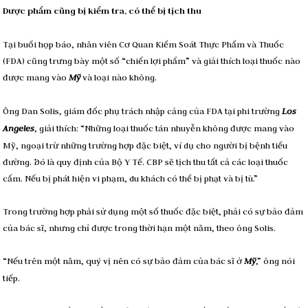
Dược phẩm cũng bị kiểm tra, có thể bị tịch thu
Tại buổi họp báo, nhân viên Cơ Quan Kiểm Soát Thực Phẩm và Thuốc
(FDA) cũng trưng bày một số “chiến lợi phẩm” và giải thích loại thuốc nào
được mang vào
Mỹ
và loại nào không.
Ông Dan Solis, giám đốc phụ trách nhập cảng của FDA tại phi trường
Los
Angeles
, giải thích: “Những loại thuốc tán nhuyễn không được mang vào
Mỹ, ngoại trừ những trường hợp đặc biệt, ví dụ cho người bị bệnh tiểu
đường. Ðó là quy định của Bộ Y Tế. CBP sẽ tịch thu tất cả các loại thuốc
cấm. Nếu bị phát hiện vi phạm, du khách có thể bị phạt và bị tù.”
Trong trường hợp phải sử dụng một số thuốc đặc biệt, phải có sự bảo đảm
của bác sĩ, nhưng chỉ được trong thời hạn một năm, theo ông Solis.
“Nếu trên một năm, quý vị nên có sự bảo đảm của bác sĩ ở
Mỹ
,” ông nói
tiếp.