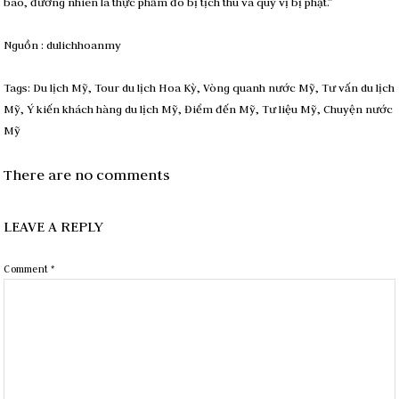
báo, đương nhiên là thực phẩm đó bị tịch thu và quý vị bị phạt.”
Nguồn : dulichhoanmy
Tags:
Du lịch Mỹ
,
Tour du lịch Hoa Kỳ
,
Vòng quanh nước Mỹ
,
Tư vấn du lịch
Mỹ
,
Ý kiến khách hàng du lịch Mỹ
,
Điểm đến Mỹ
,
Tư liệu Mỹ
,
Chuyện nước
Mỹ
There are no comments
LEAVE A REPLY
Comment
*