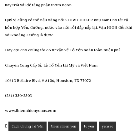
hay trái vải để tăng phần thơm ngon.
Quý vị cũng có thể nấu bằng nồi SLOW COOKER như sau: Cho tất cả
hỗn hợp Yến, đường, nước vào nồi rồi đắp nắp lại. Vặn HIGH đến khi
sôi khoảng 3 tiếng là được.
Hãy gọi cho chúng tôi có tư vấn về
Tổ Yến
hoàn toàn miễn phí.
Chuyên Cung Cấp Sỉ, Lẻ
Tổ Yến tại Mỹ
và Việt Nam
10613 Bellaire Blvd, # A106, Houston, TX 77072
(281) 530-2303
www.thiennhienyenus.com
Cách Chưng Tổ Yến
thien nhien yen
to yen
yensao