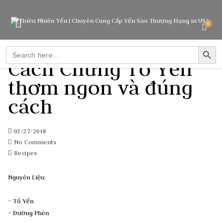
0
SEARCH BUTTO
Search
for:
Cách Chưng Tổ Yến
thơm ngon và đúng
cách
03/27/2018
No Comments
Recipes
Nguyên Liệu:
– Tổ Yến
– Đường Phèn