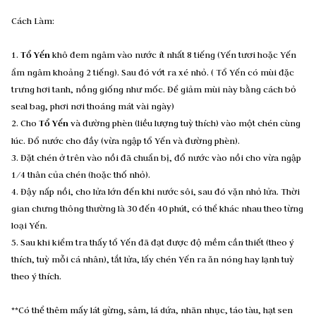
Cách Làm:
1.
Tổ Yến
khô đem ngâm vào nước ít nhất 8 tiếng (Yến tươi hoặc Yến
ẩm ngâm khoảng 2 tiếng). Sau đó vớt ra xé nhỏ. ( Tổ Yến có mùi đặc
trưng hơi tanh, nồng giống như mốc. Để giảm mùi này bằng cách bỏ
seal bag, phơi nơi thoáng mát vài ngày)
2. Cho
Tổ Yến
và đường phèn (liều lượng tuỳ thích) vào một chén cùng
lúc. Đổ nước cho đầy (vừa ngập tổ Yến và đường phèn).
3. Đặt chén ở trên vào nồi đã chuẩn bị, đổ nước vào nồi cho vừa ngập
1/4 thân của chén (hoặc thố nhỏ).
4. Đậy nấp nồi, cho lửa lớn đến khi nước sôi, sau đó vặn nhỏ lửa. Thời
gian chưng thông thường là 30 đến 40 phút, có thể khác nhau theo từng
loại Yến.
5. Sau khi kiểm tra thấy tổ Yến đã đạt được độ mềm cần thiết (theo ý
thích, tuỳ mỗi cá nhân), tắt lửa, lấy chén Yến ra ăn nóng hay lạnh tuỳ
theo ý thích.
**Có thể thêm mấy lát gừng, sâm, lá dứa, nhãn nhục, táo tàu, hạt sen