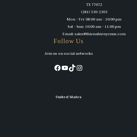
TX 77072
(281) 530-2303
Mon - Fri: 08:00 am - 10:00 pm
Sat - Sun: 10:00 am - 11:00 pm
Email: sales@thiennhienyenus.com
Follow Us
Join us on social networks
Facebook
YouTube
TikTok
Instagram
United States